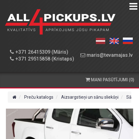
PREČU
KATALOGS
DARBNĪCA
+371 26415309 (Māris)
maris@tevamajas.lv
+371 29515858 (Kristaps)
REZERVES
DAĻAS
MANI PASŪTĪJUMI (0)
PASŪTĪŠANA
UN
Preču katalogs
Aizsargstieņi un sānu sliekšņi
Sānu s
PIEGĀDE
KONTAKTINFORMĀCIJA