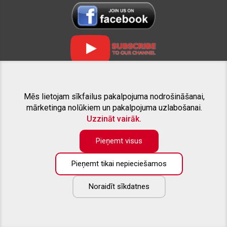
Mēs lietojam sīkfailus pakalpojuma nodrošināšanai,
SAISTĪTIE PROJEKTI
mārketinga nolūkiem un pakalpojuma uzlabošanai.
Uzzināt vairāk.
Pieņemt visus
Pieņemt tikai nepieciešamos
Preču katalogā pieejama tikai daļa no piedāvāto preču apjoma. Ja
nesanāk atrast interesējošo aprīkojumu savam pikapam - droši
zvaniet, vai rakstiet uz e-pastu. Labprāt sniegsim konsultāciju un
Noraidīt sīkdatnes
izveidosim Jūsu vēlmēm atbilstošu individuālu piedāvājumu.
Copyright ©
2026
All rights reserved