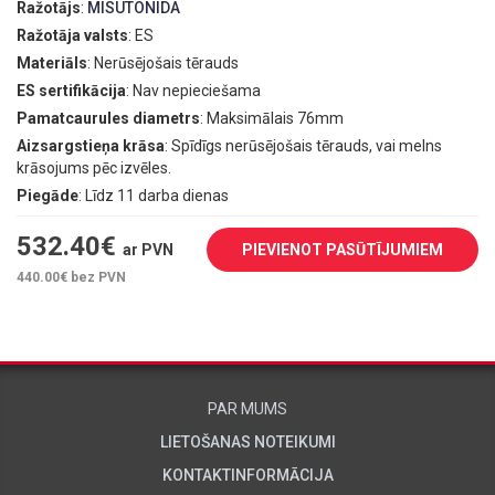
Ražotājs
:
MISUTONIDA
Ražotāja valsts
: ES
Materiāls
: Nerūsējošais tērauds
ES sertifikācija
: Nav nepieciešama
Pamatcaurules diametrs
: Maksimālais 76mm
Aizsargstieņa krāsa
: Spīdīgs nerūsējošais tērauds, vai melns
krāsojums pēc izvēles.
Piegāde
: Līdz 11 darba dienas
532.40
€
ar PVN
PIEVIENOT PASŪTĪJUMIEM
440.00
€ bez PVN
PAR MUMS
LIETOŠANAS NOTEIKUMI
KONTAKTINFORMĀCIJA