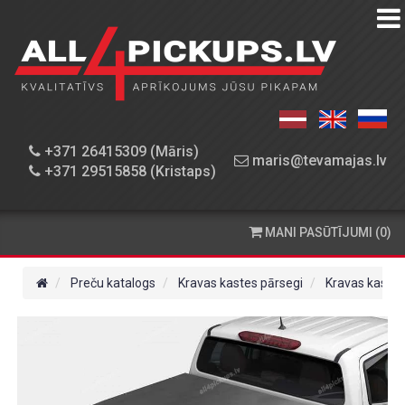
PREČU
KATALOGS
DARBNĪCA
+371 26415309 (Māris)
maris@tevamajas.lv
+371 29515858 (Kristaps)
REZERVES
DAĻAS
MANI PASŪTĪJUMI (0)
PASŪTĪŠANA
UN
Preču katalogs
Kravas kastes pārsegi
Kravas kastes
PIEGĀDE
KONTAKTINFORMĀCIJA