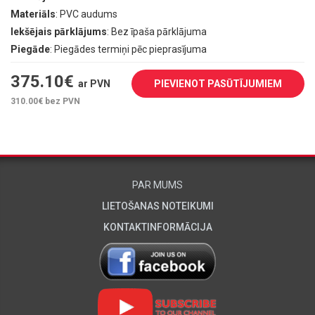
Materiāls
: PVC audums
Iekšējais pārklājums
: Bez īpaša pārklājuma
Piegāde
: Piegādes termiņi pēc pieprasījuma
375.10
€
ar PVN
PIEVIENOT PASŪTĪJUMIEM
310.00
€ bez PVN
PAR MUMS
LIETOŠANAS NOTEIKUMI
KONTAKTINFORMĀCIJA