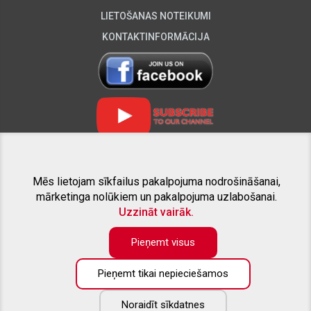
LIETOŠANAS NOTEIKUMI
KONTAKTINFORMĀCIJA
Mēs lietojam sīkfailus pakalpojuma nodrošināšanai,
SAISTĪTIE PROJEKTI
mārketinga nolūkiem un pakalpojuma uzlabošanai.
Uzzināt vairāk.
Pieņemt visus
Pieņemt tikai nepieciešamos
Preču katalogā pieejama tikai daļa no piedāvāto preču apjoma. Ja
nesanāk atrast interesējošo aprīkojumu savam pikapam - droši
zvaniet, vai rakstiet uz e-pastu. Labprāt sniegsim konsultāciju un
Noraidīt sīkdatnes