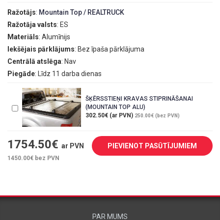
Ražotājs
:
Mountain Top / REALTRUCK
Ražotāja valsts
: ES
Materiāls
: Alumīnijs
Iekšējais pārklājums
: Bez īpaša pārklājuma
Centrālā atslēga
: Nav
Piegāde
: Līdz 11 darba dienas
ŠĶĒRSSTIEŅI KRAVAS STIPRINĀŠANAI
(MOUNTAIN TOP ALU)
302.50€ (ar PVN)
250.00€ (bez PVN)
1754.50
€
ar PVN
PIEVIENOT PASŪTĪJUMIEM
1450.00
€ bez PVN
PAR MUMS