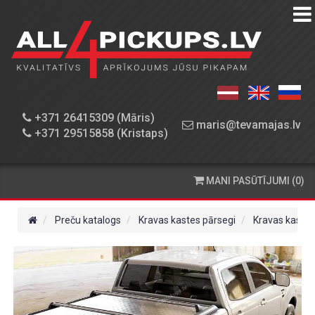
PREČU
KATALOGS
DARBNĪCA
+371 26415309 (Māris)
maris@tevamajas.lv
+371 29515858 (Kristaps)
REZERVES
DAĻAS
MANI PASŪTĪJUMI (0)
PASŪTĪŠANA
UN
Preču katalogs
Kravas kastes pārsegi
Kravas kastes
PIEGĀDE
KONTAKTINFORMĀCIJA