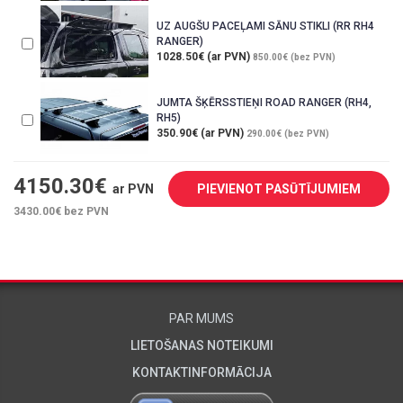
UZ AUGŠU PACEĻAMI SĀNU STIKLI (RR RH4
RANGER)
1028.50€ (ar PVN)
850.00€ (bez PVN)
JUMTA ŠĶĒRSSTIEŅI ROAD RANGER (RH4,
RH5)
350.90€ (ar PVN)
290.00€ (bez PVN)
4150.30
€
ar PVN
PIEVIENOT PASŪTĪJUMIEM
3430.00
€ bez PVN
PAR MUMS
LIETOŠANAS NOTEIKUMI
KONTAKTINFORMĀCIJA