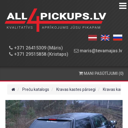
PREČU
KATALOGS
DARBNĪCA
+371 26415309 (Māris)
maris@tevamajas.lv
+371 29515858 (Kristaps)
REZERVES
DAĻAS
MANI PASŪTĪJUMI (0)
PASŪTĪŠANA
UN
Preču katalogs
Kravas kastes pārsegi
Kravas kaste
PIEGĀDE
KONTAKTINFORMĀCIJA