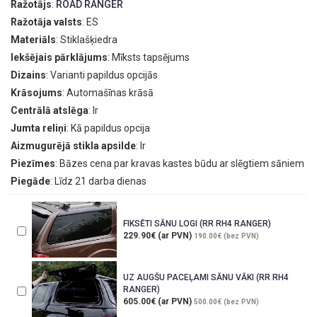
Ražotājs
:
ROAD RANGER
Ražotāja valsts
: ES
Materiāls
: Stiklašķiedra
Iekšējais pārklājums
: Mīksts tapsējums
Dizains
: Varianti papildus opcijās
Krāsojums
: Automašīnas krāsā
Centrālā atslēga
: Ir
Jumta reliņi
: Kā papildus opcija
Aizmugurējā stikla apsilde
: Ir
Piezīmes
: Bāzes cena par kravas kastes būdu ar slēgtiem sāniem
Piegāde
: Līdz 21 darba dienas
FIKSĒTI SĀNU LOGI (RR RH4 RANGER)
229.90€ (ar PVN)
190.00€ (bez PVN)
UZ AUGŠU PACEĻAMI SĀNU VĀKI (RR RH4
RANGER)
605.00€ (ar PVN)
500.00€ (bez PVN)