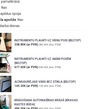
tā pamatkrāsā
: Nav
papildus opcija
la apsilde
: Nav
1 darba dienas
INSTRUMENTU PLAUKTI UZ VIENU PUSI (BELTOP)
338.80€ (ar PVN)
280.00€ (bez PVN)
INSTRUMENTU PLAUKTI UZ ABĀM PUSĒM
(BELTOP)
677.60€ (ar PVN)
560.00€ (bez PVN)
AIZMUGURĒJAIS VĀKS BEZ STIKLA (BELTOP)
145.20€ (ar PVN)
120.00€ (bez PVN)
KRĀSOŠANA AUTOMAŠĪNAS KRĀSĀ (KRAVAS
KASTES BŪDA)
484.00€ (ar PVN)
400.00€ (bez PVN)