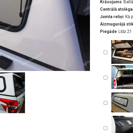
Krāsojums
: Bal
Centrālā atslēga
Jumta reliņi
: Kā 
Aizmugurējā stik
Piegāde
: Līdz 2