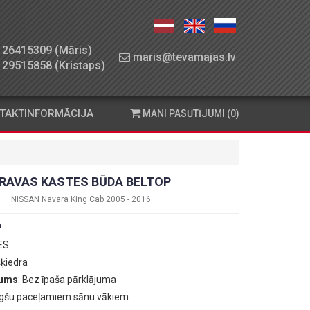
26415309 (Māris)
maris@tevamajas.lv
29515858 (Kristaps)
TAKTINFORMĀCIJA
MANI PASŪTĪJUMI (0)
RAVAS KASTES BŪDA BELTOP
NISSAN Navara King Cab 2005 - 2016
P
 ES
šķiedra
jums
: Bez īpaša pārklājuma
augšu paceļamiem sānu vākiem