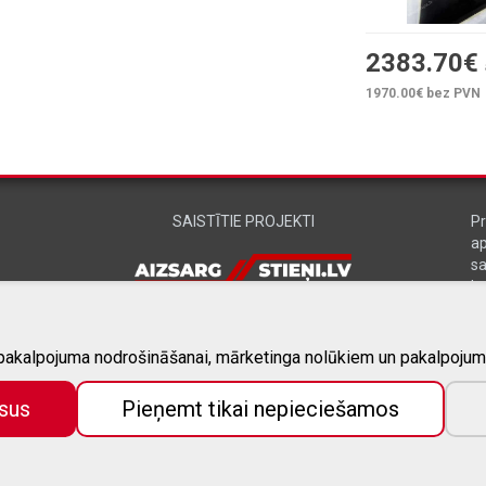
2383.70
€
1970.00
€ bez PVN
SAISTĪTIE PROJEKTI
Pr
a
sa
L
vē
 pakalpojuma nodrošināšanai, mārketinga nolūkiem un pakalpojum
sus
Pieņemt tikai nepieciešamos