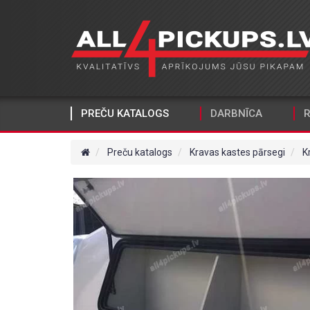
PREČU KATALOGS
DARBNĪCA
R
Preču katalogs
Kravas kastes pārsegi
K