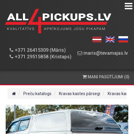
PREČU
KATALOGS
DARBNĪCA
+371 26415309 (Māris)
maris@tevamajas.lv
+371 29515858 (Kristaps)
REZERVES
DAĻAS
MANI PASŪTĪJUMI (0)
PASŪTĪŠANA
UN
Preču katalogs
Kravas kastes pārsegi
Kravas kaste
PIEGĀDE
KONTAKTINFORMĀCIJA