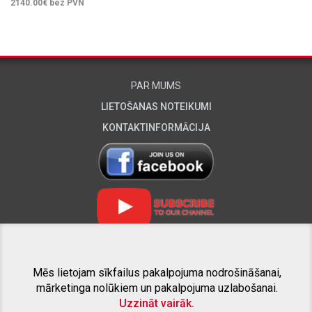
2140.00
€ bez PVN
PAR MUMS
LIETOŠANAS NOTEIKUMI
KONTAKTINFORMĀCIJA
Mēs lietojam sīkfailus pakalpojuma nodrošināšanai,
SAISTĪTIE PROJEKTI
mārketinga nolūkiem un pakalpojuma uzlabošanai.
Uzzināt vairāk.