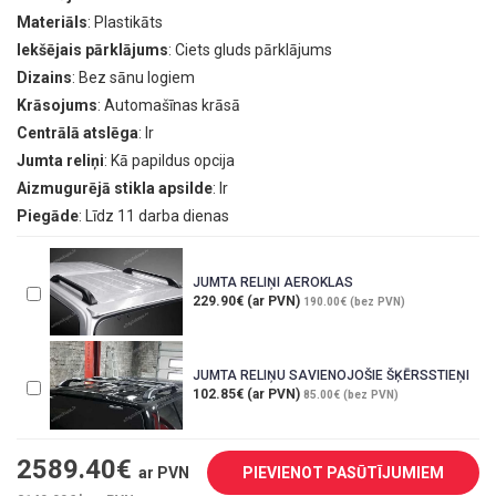
Materiāls
: Plastikāts
Iekšējais pārklājums
: Ciets gluds pārklājums
Dizains
: Bez sānu logiem
Krāsojums
: Automašīnas krāsā
Centrālā atslēga
: Ir
Jumta reliņi
: Kā papildus opcija
Aizmugurējā stikla apsilde
: Ir
Piegāde
: Līdz 11 darba dienas
JUMTA RELIŅI AEROKLAS
229.90€ (ar PVN)
190.00€ (bez PVN)
JUMTA RELIŅU SAVIENOJOŠIE ŠĶĒRSSTIEŅI
102.85€ (ar PVN)
85.00€ (bez PVN)
2589.40
€
ar PVN
PIEVIENOT PASŪTĪJUMIEM