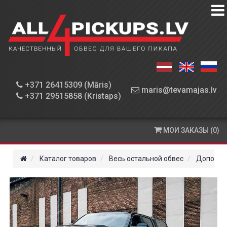
КАТАЛОГ
ТОВАРОВ
МАСТЕРСКАЯ
+371 26415309 (Māris)
maris@tevamajas.lv
+371 29515858 (Kristaps)
ДЕТАЛИ
ОПЛАТА
МОИ ЗАКАЗЫ (0)
И
ДОСТАВКА
Каталог товаров
Весь остальной обвес
Дополни
КОНТАКТЫ